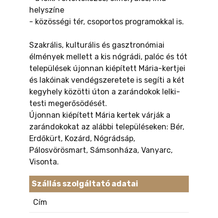
helyszíne
- közösségi tér, csoportos programokkal is.
Szakrális, kulturális és gasztronómiai
élmények mellett a kis nógrádi, palóc és tót
települések újonnan kiépített Mária-kertjei
és lakóinak vendégszeretete is segíti a két
kegyhely közötti úton a zarándokok lelki-
testi megerősödését.
Újonnan kiépített Mária kertek várják a
zarándokokat az alábbi településeken: Bér,
Erdőkürt, Kozárd, Nógrádsáp,
Pálosvörösmart, Sámsonháza, Vanyarc,
Visonta.
Szállás szolgáltató adatai
Cím