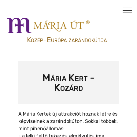
Közép-Európa zarándokútja
Mária Kert -
Kozárd
A Mária Kertek új attrakciót hoznak létre és
képviselnek a zarándokúton. Sokkal többek,
mint pihenőállomás:
- a lelki feltöltekezés, elmélyülés, ima