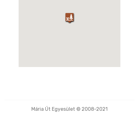
Kiemelt
Mária Kert - Kozárd
Mária Út Egyesület © 2008-2021
Szolgáltatások
Mária Kert - Kozárd