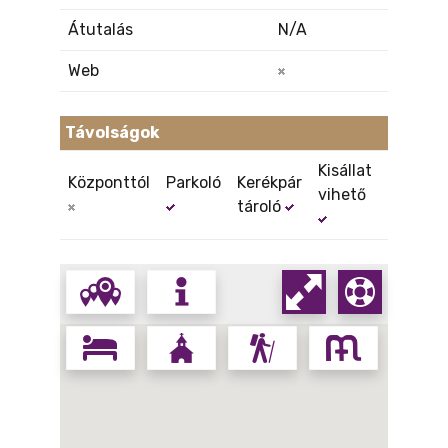
Átutalás
N/A
Web
Távolságok
Kisállat
Központtól
Parkoló
Kerékpár
vihető
tároló