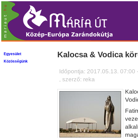
Kalocsa & Vodica kör
Egyesület
Közösségünk
Időpontja:
2017.05.13. 07:00 
, szerző: reka
Kalo
Vodi
Fati
veze
alka
maga