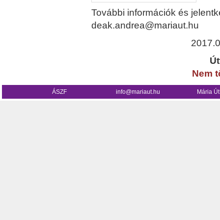
További információk és jelent
deak.andrea@mariaut.hu
2017.0
Út
Nem tö
ÁSZF
info@mariaut.hu
Mária Ú