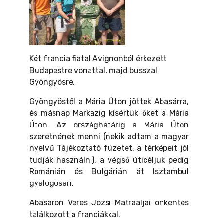
Két francia fiatal Avignonból érkezett
Budapestre vonattal, majd busszal
Gyöngyösre.
Gyöngyöstől a Mária Úton jöttek Abasárra,
és másnap Markazig kísértük őket a Mária
Úton. Az országhatárig a Mária Úton
szeretnének menni (nekik adtam a magyar
nyelvű Tájékoztató füzetet, a térképeit jól
tudják használni), a végső úticéljuk pedig
Románián és Bulgárián át Isztambul
gyalogosan.
Abasáron Veres Józsi Mátraaljai önkéntes
találkozott a franciákkal.