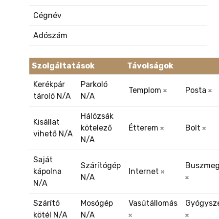
Cégnév
Adószám
Szolgáltatások
Távolságok
Kerékpár
Parkoló
Templom
Posta
tároló N/A
N/A
Hálózsák
Kisállat
kötelező
Étterem
Bolt
vihető N/A
N/A
Saját
Szárítógép
Buszmeg
kápolna
Internet
N/A
N/A
Szárító
Mosógép
Vasútállomás
Gyógysze
kötél N/A
N/A