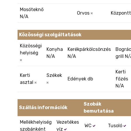
Mosóteknő
Orvos
Központt
N/A
Közösségi szolgáltatások
Közösségi
Konyha
Kerékpárkölcsönzés
Bográc
helyiség
N/A
N/A
grill N
Kerti
Kerti
Székek
Edények db
főzés
asztal
N/A
Szobák
Szállás információk
bemutatása
Mellékhelyiség
Vezetékes
WC
Tusoló
szobánként
víz