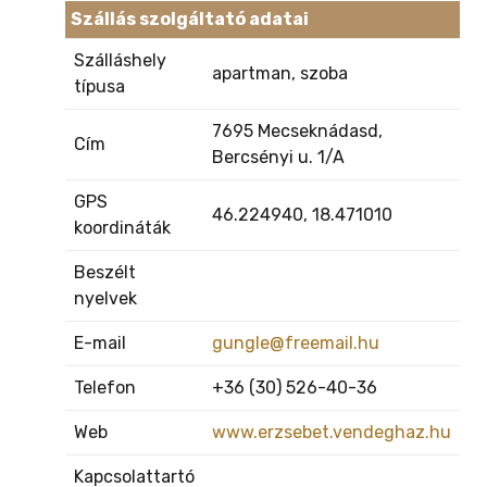
Szállás szolgáltató adatai
Szálláshely
apartman, szoba
típusa
7695 Mecseknádasd,
Cím
Bercsényi u. 1/A
GPS
46.224940, 18.471010
koordináták
Beszélt
nyelvek
E-mail
gungle@freemail.hu
Telefon
+36 (30) 526-40-36
Web
www.erzsebet.vendeghaz.hu
Kapcsolattartó