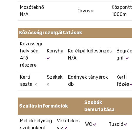
Mosóteknő
Központt
Orvos
N/A
1000m
Közösségi szolgáltatások
Közösségi
helyiség
Konyha
Kerékpárkölcsönzés
Bográc
4fő
N/A
grill
részére
Kerti
Székek
Edények tányérok
Kerti
asztal
db
főzés
Szobák
Szállás információk
bemutatása
Mellékhelyiség
Vezetékes
WC
Tusoló
szobánként
víz