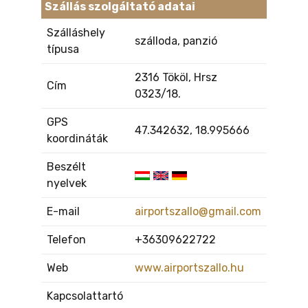
Szállás szolgáltató adatai
Szálláshely
szálloda, panzió
típusa
2316 Tököl, Hrsz
Cím
0323/18.
GPS
47.342632, 18.995666
koordináták
Beszélt
nyelvek
E-mail
airportszallo@gmail.com
Telefon
+36309622722
Web
www.airportszallo.hu
Kapcsolattartó