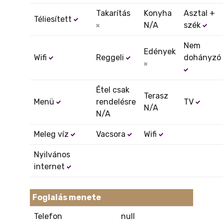
Takarítás
Konyha
Asztal +
Téliesített
N/A
szék
Nem
Edények
Wifi
Reggeli
dohányzó
Étel csak
Terasz
Menü
rendelésre
TV
N/A
N/A
Meleg víz
Vacsora
Wifi
Nyilvános
internet
Foglalás menete
Telefon
null