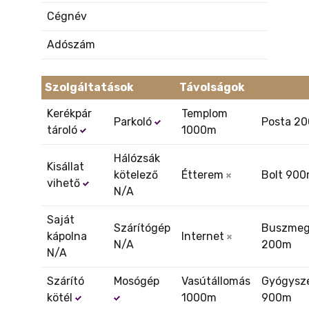
Cégnév
Adószám
Szolgáltatások
Távolságok
Kerékpár
Templom
Parkoló
Posta 2
tároló
1000m
Hálózsák
Kisállat
kötelező
Étterem
Bolt 90
vihető
N/A
Saját
Szárítógép
Buszmeg
kápolna
Internet
N/A
200m
N/A
Szárító
Mosógép
Vasútállomás
Gyógysze
kötél
1000m
900m