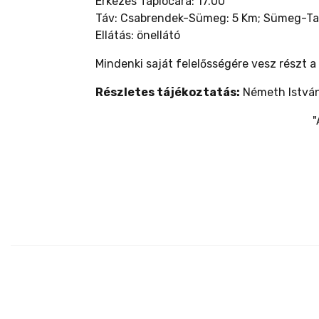
Érkezés Taplocára: 17.00
Táv: Csabrendek-Sümeg: 5 Km; Sümeg-Ta
Ellátás: önellátó
Mindenki saját felelősségére vesz részt a
Részletes tájékoztatás:
Németh István
"