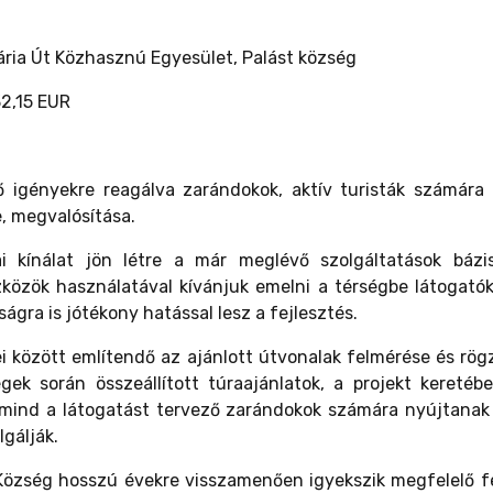
ria Út Közhasznú Egyesület, Palást község
2,15 EUR
 igényekre reagálva zarándokok, aktív turisták számára 
, megvalósítása.
ai kínálat jön létre a már meglévő szolgáltatások bázi
közök használatával kívánjuk emelni a térségbe látogatók
ágra is jótékony hatással lesz a fejlesztés.
között említendő az ajánlott útvonalak felmérése és rögzí
égek során összeállított túraajánlatok, a projekt keret
mind a látogatást tervező zarándokok számára nyújtanak 
lgálják.
 Község hosszú évekre visszamenően igyekszik megfelelő f