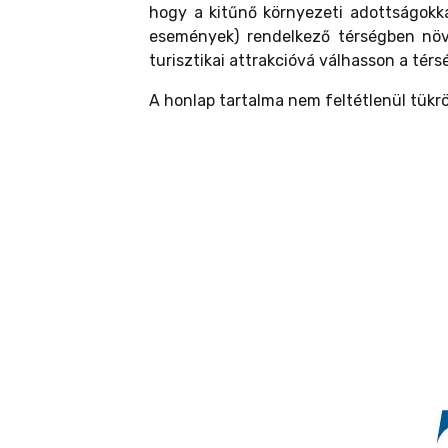
hogy a kitűnő környezeti adottságokkal 
események) rendelkező térségben növe
turisztikai attrakcióvá válhasson a térs
A honlap tartalma nem feltétlenül tükrö