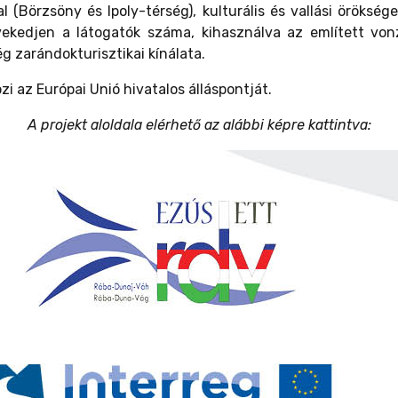
(Börzsöny és Ipoly-térség), kulturális és vallási öröksége
kedjen a látogatók száma, kihasználva az említett vonz
ég zarándokturisztikai kínálata.
zi az Európai Unió hivatalos álláspontját.
A projekt aloldala elérhető az alábbi képre kattintva: