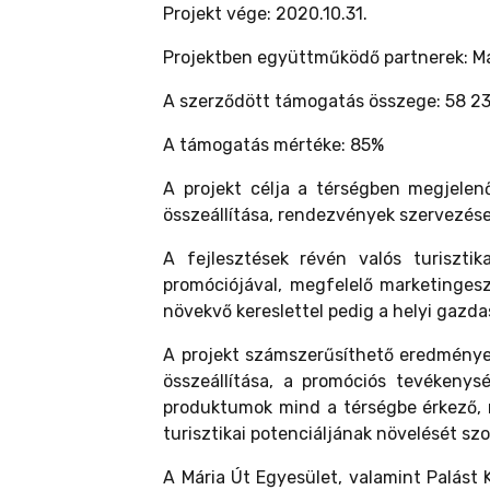
Projekt vége: 2020.10.31.
Projektben együttműködő partnerek: Má
A szerződött támogatás összege: 58 23
A támogatás mértéke: 85%
A projekt célja a térségben megjelenő
összeállítása, rendezvények szervezése
A fejlesztések révén valós turisztik
promóciójával, megfelelő marketingesz
növekvő kereslettel pedig a helyi gazdas
A projekt számszerűsíthető eredményei 
összeállítása, a promóciós tevékenys
produktumok mind a térségbe érkező, 
turisztikai potenciáljának növelését szo
A Mária Út Egyesület, valamint Palást