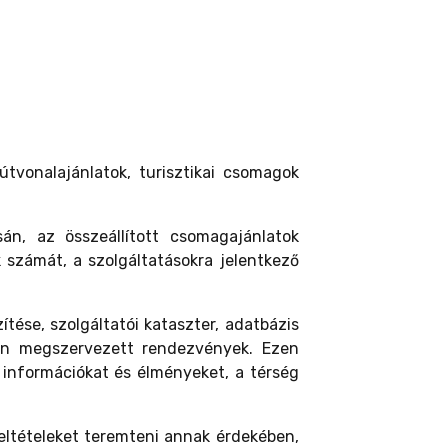
útvonalajánlatok, turisztikai csomagok
sán, az összeállított csomagajánlatok
 számát, a szolgáltatásokra jelentkező
tése, szolgáltatói kataszter, adatbázis
ében megszervezett rendezvények. Ezen
információkat és élményeket, a térség
eltételeket teremteni annak érdekében,