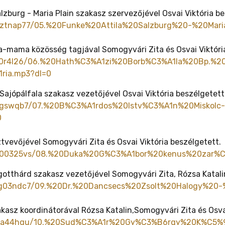
alzburg - Maria Plain szakasz szervezőjével Osvai Viktória b
dztnap77/05.%20Funke%20Attila%20Salzburg%20-%20Mari
a-mama közösség tagjával Somogyvári Zita és Osvai Viktóri
x540r4l26/06.%20Hath%C3%A1zi%20Borb%C3%A1la%20Bp.
ria.mp3?dl=0
ajópálfala szakasz vezetőjével Osvai Viktória beszélgetett
3vpgswqb7/07.%20B%C3%A1rdos%20Istv%C3%A1n%20Misk
0
tvevőjével Somogyvári Zita és Osvai Viktória beszélgetett.
q300325vs/08.%20Duka%20G%C3%A1bor%20kenus%20zar%C
gotthárd szakasz vezetőjével Somogyvári Zita, Rózsa Katalin
zg03ndc7/09.%20Dr.%20Dancsecs%20Zsolt%20Halogy%20
asz koordinátorával Rózsa Katalin,Somogyvári Zita és Osvai
27ja44hqu/10.%20Sud%C3%A1r%20Gy%C3%B6rgy%20K%C5%