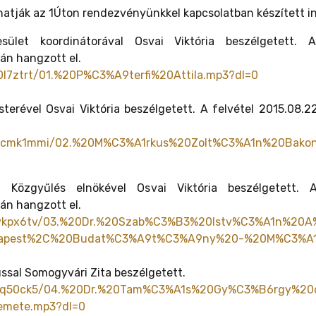
thatják az 1Úton rendezvényünkkel kapcsolatban készített in
esület koordinátorával Osvai Viktória beszélgetett. 
án hangzott el.
l7ztrt/01.%20P%C3%A9terfi%20Attila.mp3?dl=0
terével Osvai Viktória beszélgetett. A felvétel 2015.08.
5mcmk1mmi/02.%20M%C3%A1rkus%20Zolt%C3%A1n%20Bako
 Közgyűlés elnökével Osvai Viktória beszélgetett. 
án hangzott el.
ylwkpx6tv/03.%20Dr.%20Szab%C3%B3%20Istv%C3%A1n%2
apest%2C%20Budat%C3%A9t%C3%A9ny%20-%20M%C3%A1ri
ssal Somogyvári Zita beszélgetett.
l6eq50ck5/04.%20Dr.%20Tam%C3%A1s%20Gy%C3%B6rgy%2
mete.mp3?dl=0