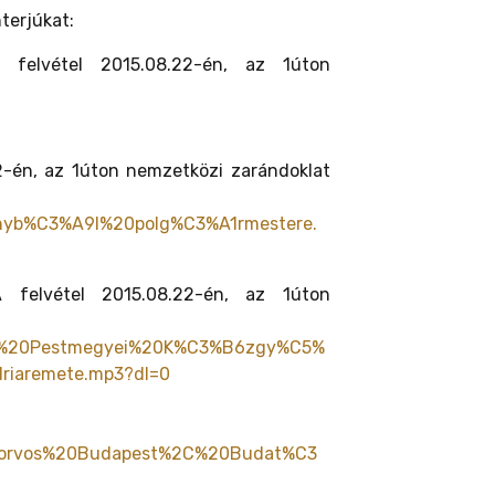
terjúkat:
A felvétel 2015.08.22-én, az 1úton
22-én, az 1úton nemzetközi zarándoklat
nyb%C3%A9l%20polg%C3%A1rmestere.
A felvétel 2015.08.22-én, az 1úton
0A%20Pestmegyei%20K%C3%B6zgy%C5%
aremete.mp3?dl=0
0orvos%20Budapest%2C%20Budat%C3