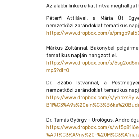
Az alábbi linkekre kattintva meghallga
Péterfi Attilával, a Mária Út Egy
nemzetközi zarándoklat tematikus napj
https://www.dropbox.com/s/pmgp9al60
Márkus Zoltánnal, Bakonybél polgármes
tematikus napján hangzott el.
https://www.dropbox.com/s/5sg2od
mp3?dl=0
Dr. Szabó Istvánnal, a Pestmegyei
nemzetközi zarándoklat tematikus napj
https://www.dropbox.com/s/yhoxs9
B1l%C3%A9s%20eln%C3%B6ke%20Bud
Dr. Tamás György - Urológus, Andrológu
https://www.dropbox.com/s/wt5p81
%A9t%C3%A9ny%20-%20M%C3%A1riare