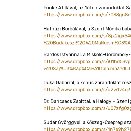
Funke Atillával, az 1úton zarándoklat S
https://www.dropbox.com/s/7038gn8
Hatházi Borbálával, a Szent Mónika bab
https://www.dropbox.com/s/8jx2ig
%20Budakeszi%2C%20Makkosm%C3%A1
Bárdos Istvánnal, a Miskolc-Görömböly-S
https://www.dropbox.com/s/i01hd5
%20Saj%C3%B3p%C3%A1lfala.mp3?dl=
Duka Gáborral, a kenus zarándoklat rész
https://www.dropbox.com/s/q2w1v4
Dr. Dancsecs Zsolttal, a Halogy – Szent
https://www.dropbox.com/s/u07zfg0
Sudár Györggyel, a Kőszeg-Csepreg szak
https://www.dropbox.com/s/1n7e9h