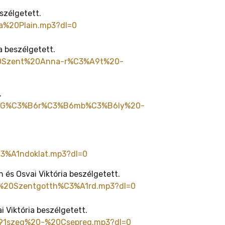
eszélgetett.
a%20Plain.mp3?dl=0
a beszélgetett.
%20Szent%20Anna-r%C3%A9t%20-
.
olc-G%C3%B6r%C3%B6mb%C3%B6ly%20-
3%A1ndoklat.mp3?dl=0
 és Osvai Viktória beszélgetett.
-%20Szentgotth%C3%A1rd.mp3?dl=0
 Viktória beszélgetett.
91szeg%20-%20Csepreg.mp3?dl=0