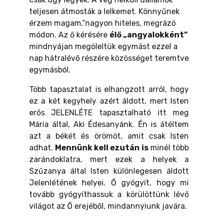
teljesen átmosták a lelkemet. Könnyűnek
érzem magam.”nagyon hiteles, megrázó
módon. Az ő kérésére
élő „angyalokként”
mindnyájan megöleltük egymást ezzel a
nap hátralévő részére közösséget teremtve
egymásból.
Több tapasztalat is elhangzott arról, hogy
ez a két kegyhely azért áldott, mert Isten
erős JELENLÉTE tapasztalható itt meg
Mária által, Aki Édesanyánk. Én is átéltem
azt a békét és örömöt, amit csak Isten
adhat.
Mennünk kell ezután is
minél több
zarándoklatra, mert ezek a helyek a
Szűzanya által Isten különlegesen áldott
Jelenlétének helyei. Ő gyógyít, hogy mi
tovább gyógyíthassuk a körülöttünk lévő
világot az Ő erejéből, mindannyiunk javára.