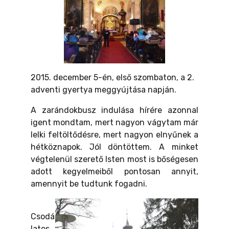
2015. december 5-én, első szombaton, a 2.
adventi gyertya meggyújtása napján.
A zarándokbusz indulása hírére azonnal
igent mondtam, mert nagyon vágytam már
lelki feltöltődésre, mert nagyon elnyűnek a
hétköznapok. Jól döntöttem. A minket
végtelenül szerető Isten most is bőségesen
adott kegyelmeiből pontosan annyit,
amennyit be tudtunk fogadni.
Csodá
latos