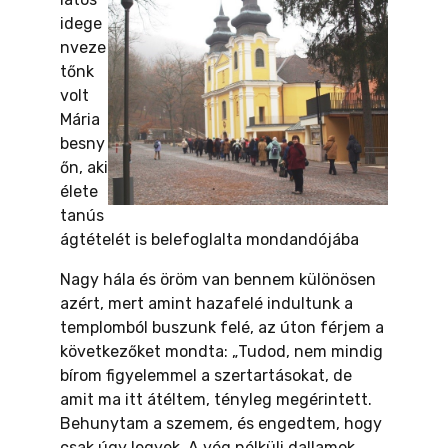
idege
nveze
tőnk
volt
Mária
besny
őn, aki
élete
tanús
ágtételét is belefoglalta mondandójába
Nagy hála és öröm van bennem különösen
azért, mert amint hazafelé indultunk a
templomból buszunk felé, az úton férjem a
következőket mondta: „Tudod, nem mindig
bírom figyelemmel a szertartásokat, de
amit ma itt átéltem, tényleg megérintett.
Behunytam a szemem, és engedtem, hogy
csak úgy legyek. A vég nélküli dallamok